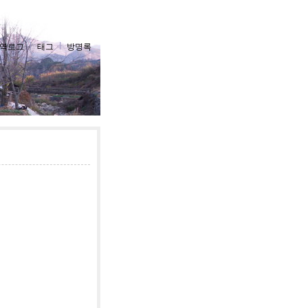
역로그
태그
방명록