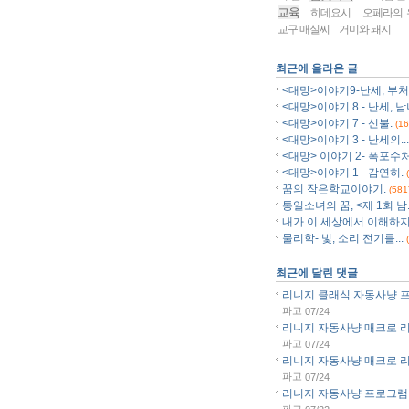
교육
히데요시
오페라의 
교구 매실씨
거미와 돼지
최근에 올라온 글
<대망>이야기9-난세, 부처.
<대망>이야기 8 - 난세, 남
<대망>이야기 7 - 신불.
(16
<대망>이야기 3 - 난세의...
<대망> 이야기 2- 폭포수처.
<대망>이야기 1 - 감연히.
꿈의 작은학교이야기.
(581
통일소녀의 꿈, <제 1회 남..
내가 이 세상에서 이해하지.
물리학- 빛, 소리 전기를...
최근에 달린 댓글
리니지 클래식 자동사냥 프로
파고
07/24
리니지 자동사냥 매크로 리니
파고
07/24
리니지 자동사냥 매크로 리니
파고
07/24
리니지 자동사냥 프로그램 리