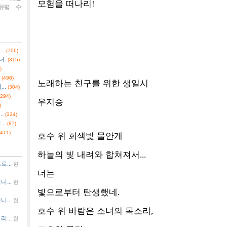
모험을 떠나리
!
유령
수
..
(706)
녀.
(315)
)
(498)
노래하는 친구를 위한 생일시
..
(304)
(294)
우지승
)
.
(324)
..
(87)
(411)
호수 위 회색빛 물안개
하늘의 빛 내려와 합쳐져서
...
...
린
너는
...
린
빛으로부터 탄생했네
.
...
린
호수 위 바람은 소녀의 목소리
,
...
린