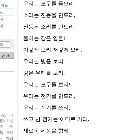
우리는 모두를 들으리
!
계획표
..
소리는 진동을 만드리
,
다.
진동은 소리를 만드리
,
..
.
둘이는 같은 영혼
!
기
이렇게 보리 저렇게 보리
.
우리는 빛을 보리
,
빛은 우리를 보리
,
우리는 모두들 보리
!
우리는 전기를 만드리
,
우리는 전기를 쓰리
,
우스
배
쓰고 난 전기는 어디로 가리
.
퓰리처상
기
문제
새로운 세상을 향해
품
초원
가정
국