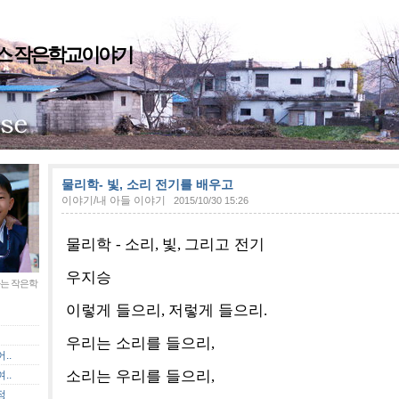
스 작은학교이야기
지
물리학- 빛, 소리 전기를 배우고
이야기/내 아들 이야기
2015/10/30 15:26
물리학
소리
빛
그리고 전기
-
,
,
우지승
는 작은학
이렇게 들으리
저렇게 들으리
,
.
우리는 소리를 들으리
,
..
소리는 우리를 들으리
,
..
정