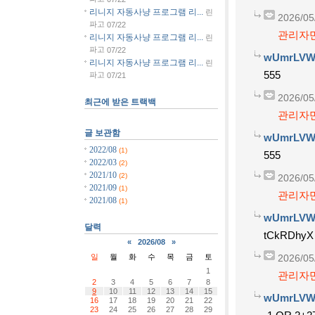
리니지 자동사냥 프로그램 리...
린
2026/05
파고
07/22
관리자만
리니지 자동사냥 프로그램 리...
린
파고
07/22
wUmrLVW
리니지 자동사냥 프로그램 리...
린
555
파고
07/21
2026/05
최근에 받은 트랙백
관리자만
글 보관함
wUmrLVW
2022/08
(1)
555
2022/03
(2)
2021/10
(2)
2026/05
2021/09
(1)
관리자만
2021/08
(1)
wUmrLVW
달력
tCkRDhyX
«
2026/08
»
일
월
화
수
목
금
토
2026/05
1
관리자만
2
3
4
5
6
7
8
9
10
11
12
13
14
15
wUmrLVW
16
17
18
19
20
21
22
23
24
25
26
27
28
29