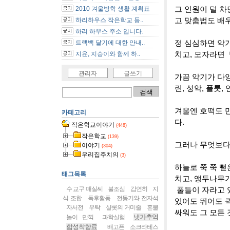
그 인원이 덜 차
2010 겨울방학 생활 계획표
고 맞춤법도 배우
하리하우스 작은학교 등..
하리 하우스 주소 입니다.
정 심심하면 악기
트랙백 달기에 대한 안내..
치고, 모자라면 
지윤, 지승이와 함께 하..
관리자
글쓰기
가끔 악기가 다
린, 성악, 플룻
겨울엔 호떡도 
카테고리
다.
작은학교이야기
(448)
작은학교
(139)
그러나 무엇보다 
이야기
(304)
우리집주치의
(3)
하늘로 쭉 쭉 뻗
태그목록
치고, 앵두나무가
수 교구 매실씨
불조심
감연히
지
풀들이 자라고 있
식 조합
독후활동
전동기와 전자석
있어도 뛰어도 
자서전
우탁
샬롯의 거미줄
혼불
싸워도 그 모든 
냇가추억
놀이 만끽
과학실험
합성착향료
배고픈 소크라테스