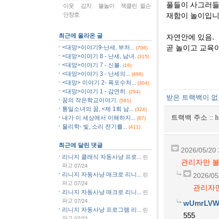
풀들이 사그러들
이웃
김치
불놀이
잭클린 윌슨
안창호
재함이 놀이입니
최근에 올라온 글
자연안에 있음.
곧 놀이고 교육
<대망>이야기9-난세, 부처...
(706)
<대망>이야기 8 - 난세, 남녀.
(315)
<대망>이야기 7 - 신불.
(16)
<대망>이야기 3 - 난세의...
(498)
<대망> 이야기 2- 폭포수처...
(304)
<대망>이야기 1 - 감연히.
(294)
받은 트랙백이 
꿈의 작은학교이야기.
(581)
통일소녀의 꿈, <제 1회 남...
(324)
트랙백 주소 ::
h
내가 이 세상에서 이해하지...
(87)
물리학- 빛, 소리 전기를...
(411)
최근에 달린 댓글
2026/05/20 
리니지 클래식 자동사냥 프로...
린
관리자만 볼
파고
07/24
리니지 자동사냥 매크로 리니...
린
2026/05
파고
07/24
관리자만
리니지 자동사냥 매크로 리니...
린
파고
07/24
wUmrLVW
리니지 자동사냥 프로그램 리...
린
555
파고
07/22