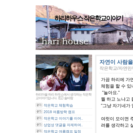
하리하우스 작은학교이야기
자연이 사람을
작은학교/자연만
가끔 하리에 가면
체험을 할 수 있
"놀아요."
하리마을 하리 하우스에서 생각하는 작은학
교이야기입니다.
솔바람
뭘 하고 노냐고
"그냥 자기네가 
작은학교 체험학습
2018 여름방학 캠프
여럿이 모이면 
작은학교 이야기를 이어..
려를 생각하고 
상업성 댓글을 자제하여..
작은학교 여름캠프 일정