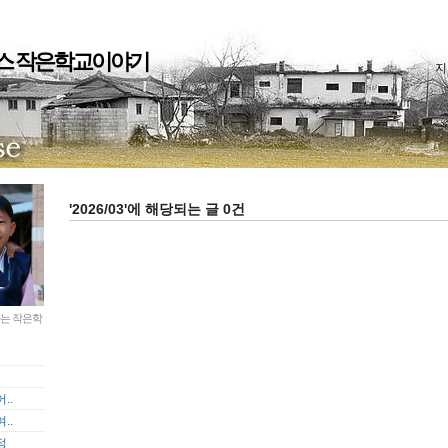
스 작은학교이야기
지
'2026/03'에 해당되는 글 0건
는 작은학
..
..
정