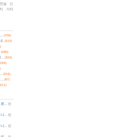
 전설
신
치
가자
..
(706)
녀.
(315)
)
(498)
..
(304)
(294)
)
.
(324)
..
(87)
(411)
...
린
...
린
...
린
...
린