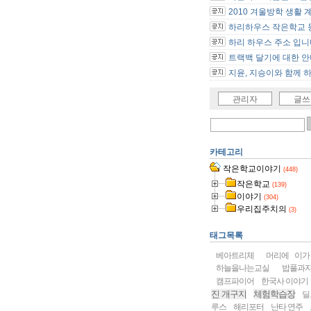
2010 겨울방학 생활 
하리하우스 작은학교 등
하리 하우스 주소 입니
트랙백 달기에 대한 안내
지윤, 지승이와 함께 하.
관리자
글쓰
카테고리
작은학교이야기
(448)
작은학교
(139)
이야기
(304)
우리집주치의
(3)
태그목록
베아트리체
머리에 이가
하늘을나는교실
밥풀과
캠프파이어
한국사 이야기
진 개구지
체험학습장
딜
루스
해리포터
난타 연주