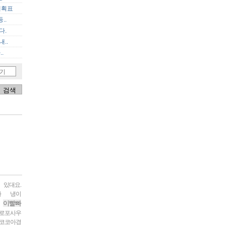
계획표
..
다.
..
.
기
 있대요.
자
냉이
이빨빠
로포사우
코코아경