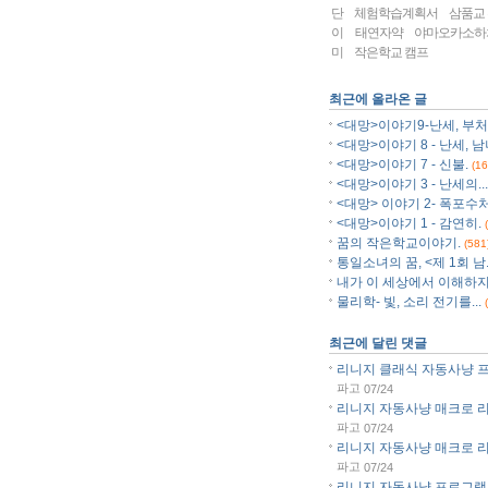
단
체험학습계획서
삼품교
이
태연자약
야마오카소하
미
작은학교 캠프
최근에 올라온 글
<대망>이야기9-난세, 부처.
<대망>이야기 8 - 난세, 남
<대망>이야기 7 - 신불.
(16
<대망>이야기 3 - 난세의...
<대망> 이야기 2- 폭포수처.
<대망>이야기 1 - 감연히.
꿈의 작은학교이야기.
(581
통일소녀의 꿈, <제 1회 남..
내가 이 세상에서 이해하지.
물리학- 빛, 소리 전기를...
최근에 달린 댓글
리니지 클래식 자동사냥 프로
파고
07/24
리니지 자동사냥 매크로 리니
파고
07/24
리니지 자동사냥 매크로 리니
파고
07/24
리니지 자동사냥 프로그램 리